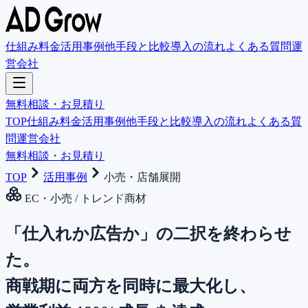
仕組み
料金
活用事例
他手段と比較
導入の流れ
よくある質問
運
営会社
無料相談・お見積り
TOP
仕組み
料金
活用事例
他手段と比較
導入の流れ
よくある質
問
運営会社
無料相談・お見積り
TOP
活用事例
小売・店舗展開
EC・小売 / トレンド商材
「仕入れか広告か」の二択を終わらせ
た。
商戦期に両方を同時に最大化し、