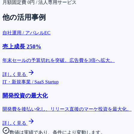
月額固定費 0円 / 法人専用サービス
他の活用事例
自社運用 / アパレルEC
売上成長 250%
年末セールの予算切れを突破。広告費を3倍へ拡大。
詳しく見る
IT・新規事業 / SaaS Startup
開発投資の最大化
開発費を後払い化し、リリース直後のマーケ投資を最大化。
詳しく見る
数値は実績であり、条件により変動します。