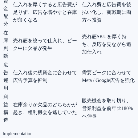
資
仕入れを厚くすると広告費が
仕入れ費と広告費を後
金
足りず、広告を増やすと在庫
払い化し、商戦期に両
配
が薄くなる
方へ投資
分
在
売れ筋SKUを厚く持
庫
売れ筋を絞って仕入れ、ピー
ち、反応を見ながら追
判
ク中に欠品が発生
加仕入れ
断
広
告
仕入れ後の残資金に合わせて
需要ピークに合わせて
運
広告予算を抑制
Meta / Google広告を強化
用
利
販売機会を取り切り、
益
在庫余りか欠品のどちらかが
営業利益を前年比180%
構
起き、粗利機会を逃していた
へ伸長
造
Implementation