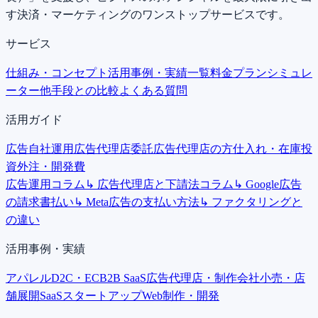
す決済・マーケティングのワンストップサービスです。
サービス
仕組み・コンセプト
活用事例・実績一覧
料金プラン
シミュレ
ーター
他手段との比較
よくある質問
活用ガイド
広告自社運用
広告代理店委託
広告代理店の方
仕入れ・在庫投
資
外注・開発費
広告運用コラム
↳ 広告代理店と下請法コラム
↳ Google広告
の請求書払い
↳ Meta広告の支払い方法
↳ ファクタリングと
の違い
活用事例・実績
アパレルD2C・EC
B2B SaaS
広告代理店・制作会社
小売・店
舗展開
SaaSスタートアップ
Web制作・開発