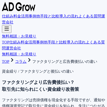
仕組み
料金
活用事例
他手段と比較
導入の流れ
よくある質問
運
営会社
無料相談・お見積り
TOP
仕組み
料金
活用事例
他手段と比較
導入の流れ
よくある質
問
運営会社
無料相談・お見積り
TOP
コラム
ファクタリングと広告費後払いの違い
資金繰り
/
ファクタリングと後払いの違い
ファクタリングより広告費後払い？
取引先に知られにくい資金繰り改善策
ファクタリングは売掛債権を現金化する手段ですが、通知や
債権譲渡登記で取引先に資金繰りを知られ、失注につながる